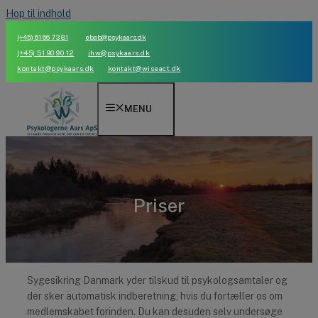
Hop til indhold
(+45) 61 66 73 81
ebab@psykaars.dk
(+45) 51 90 90 12
jhw@psykaars.dk
kontakt@psykaars.dk
kontakt@wiseact.dk
MENU
Priser
Sygesikring Danmark yder tilskud til psykologsamtaler og
der sker automatisk indberetning, hvis du fortæller os om
medlemskabet forinden. Du kan desuden selv undersøge