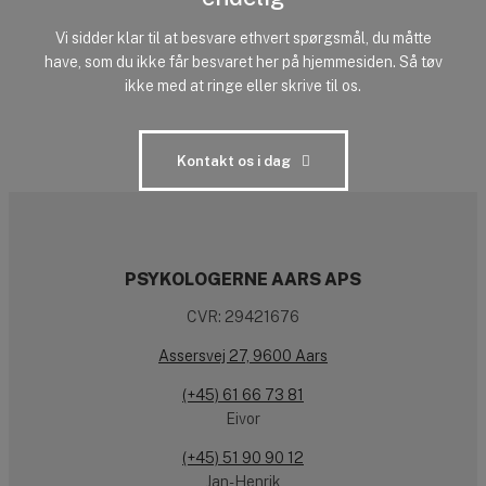
Vi sidder klar til at besvare ethvert spørgsmål, du måtte
have, som du ikke får besvaret her på hjemmesiden. Så tøv
ikke med at ringe eller skrive til os.
Kontakt os i dag
PSYKOLOGERNE AARS APS
CVR: 29421676
Assersvej 27, 9600 Aars
(+45) 61 66 73 81
Eivor
(+45) 51 90 90 12
Jan-Henrik